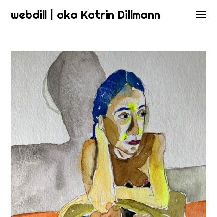
webdill | aka Katrin Dillmann