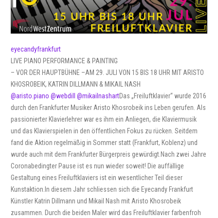
eyecandyfrankfurt
LIVE PIANO PERFORMANCE & PAINTING
– VOR DER HAUPTBÜHNE –
AM 29. JULI VON 15 BIS 18 UHR MIT ARISTO
KHOSROBEIK, KATRIN DILLMANN & MIKAIL NASH
@aristo.piano
@webdill
@mikailnashart
Das „Freiluftklavier“ wurde 2016
durch den Frankfurter Musiker Aristo Khosrobeik ins Leben gerufen. Als
passionierter Klavierlehrer war es ihm ein Anliegen, die Klaviermusik
und das Klavierspielen in den öffentlichen Fokus zu rücken. Seitdem
fand die Aktion regelmäßig in Sommer statt (Frankfurt, Koblenz) und
wurde auch mit dem Frankfurter Bürgerpreis gewürdigt.Nach zwei Jahre
Coronabedingter Pause ist es nun wieder soweit! Die auffällige
Gestaltung eines Freiluftklaviers ist ein wesentlicher Teil dieser
Kunstaktion.In diesem Jahr schliessen sich die Eyecandy Frankfurt
Künstler Katrin Dillmann und Mikail Nash mit Aristo Khosrobeik
zusammen. Durch die beiden Maler wird das Freiluftklavier farbenfroh