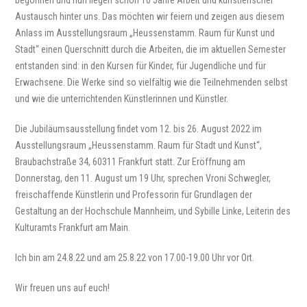
begonnen und nun liegen schon 10 Jahre Arbeit und künstlerischer
Austausch hinter uns. Das möchten wir feiern und zeigen aus diesem
Anlass im Ausstellungsraum „Heussenstamm. Raum für Kunst und
Stadt“ einen Querschnitt durch die Arbeiten, die im aktuellen Semester
entstanden sind: in den Kursen für Kinder, für Jugendliche und für
Erwachsene. Die Werke sind so vielfältig wie die Teilnehmenden selbst
und wie die unterrichtenden Künstlerinnen und Künstler.
Die Jubiläumsausstellung findet vom 12. bis 26. August 2022 im
Ausstellungsraum „Heussenstamm. Raum für Stadt und Kunst“,
Braubachstraße 34, 60311 Frankfurt statt. Zur Eröffnung am
Donnerstag, den 11. August um 19 Uhr, sprechen Vroni Schwegler,
freischaffende Künstlerin und Professorin für Grundlagen der
Gestaltung an der Hochschule Mannheim, und Sybille Linke, Leiterin des
Kulturamts Frankfurt am Main.
Ich bin am 24.8.22 und am 25.8.22 von 17.00-19.00 Uhr vor Ort.
Wir freuen uns auf euch!