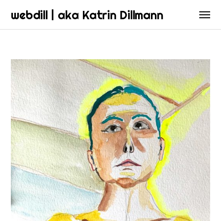
webdill | aka Katrin Dillmann