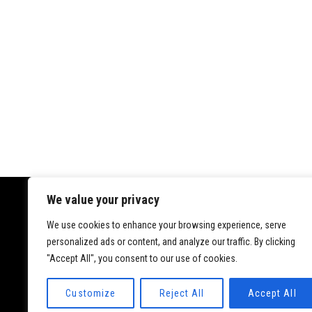
We value your privacy
We use cookies to enhance your browsing experience, serve
Datenschutz
personalized ads or content, and analyze our traffic. By clicking
Impressum
"Accept All", you consent to our use of cookies.
Customize
Reject All
Accept All