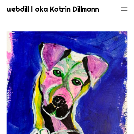
webdill | aka Katrin Dillmann