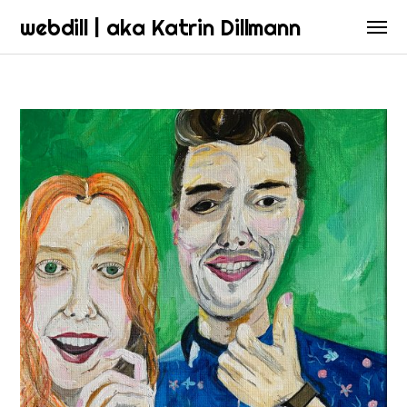
webdill | aka Katrin Dillmann