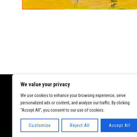
We value your privacy
We use cookies to enhance your browsing experience, serve
Datenschutz
personalized ads or content, and analyze our traffic. By clicking
Impressum
"Accept All", you consent to our use of cookies.
Customize
Reject All
Accept All