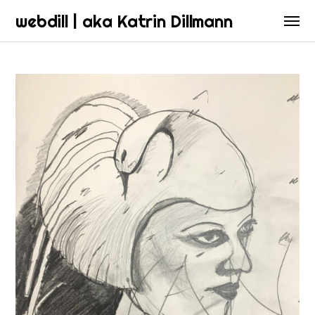
webdill | aka Katrin Dillmann