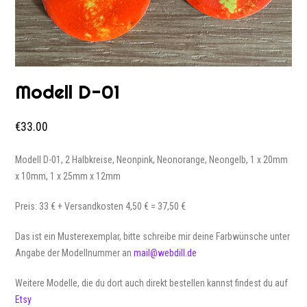
Modell D-01
€
33.00
Modell D-01, 2 Halbkreise, Neonpink, Neonorange, Neongelb, 1 x 20mm
x 10mm, 1 x 25mm x 12mm
Preis: 33 € + Versandkosten 4,50 € = 37,50 €
Das ist ein Musterexemplar, bitte schreibe mir deine Farbwünsche unter
Angabe der Modellnummer an
mail@webdill.de
Weitere Modelle, die du dort auch direkt bestellen kannst findest du auf
Etsy