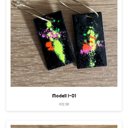
Modell I-01
€
32.00