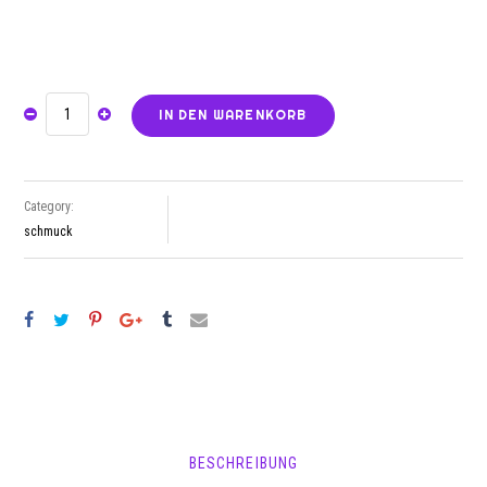
IN DEN WARENKORB
MODELL
D-
01
MENGE
Category:
schmuck
BESCHREIBUNG