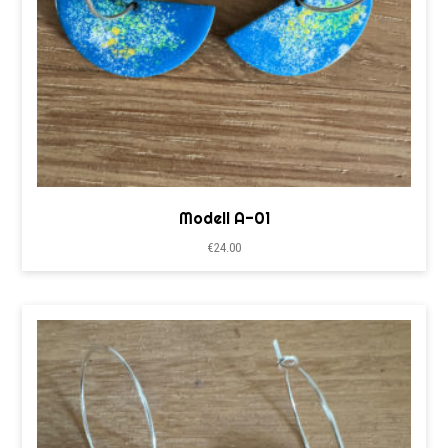
Modell A-01
€
24.00