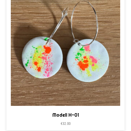
Modell H-01
€
32.00