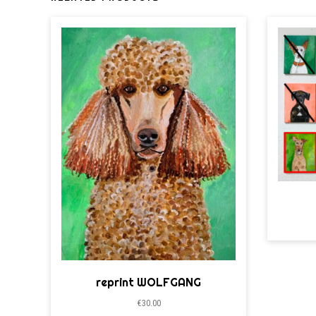
reprint WOLFGANG
€
30.00