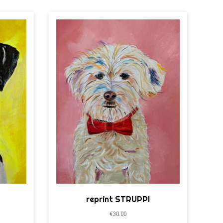
O
reprint STRUPPI
€
30.00