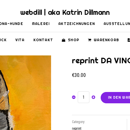
webdill | aka Katrin Dillmann
ONA-HUNDE
MALEREI
AKTZEICHNUNGEN
AUSSTELLU
UCK
VITA
KONTAKT
SHOP
WARENKORB
reprint DA VIN
€
30.00
IN DEN W
REPRINT
DA
VINCI
MENGE
Category:
reprint