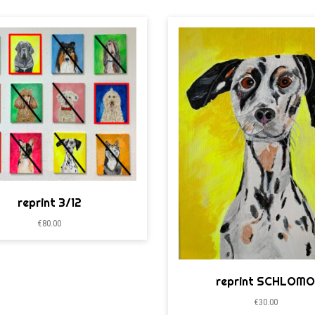
reprint 3/12
€
80.00
reprint SCHLOM
€
30.00