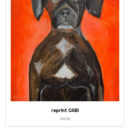
reprint GABI
€
30.00