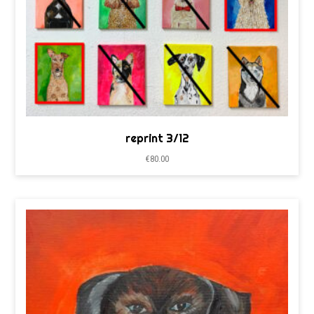
reprint 3/12
€
80.00